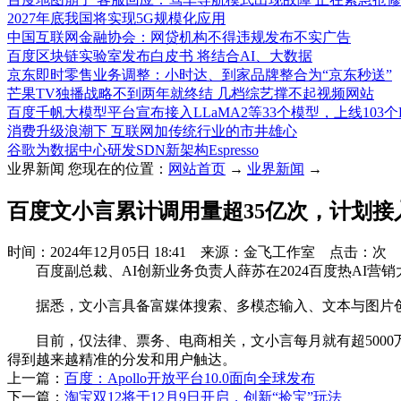
2027年底我国将实现5G规模化应用
中国互联网金融协会：网贷机构不得违规发布不实广告
百度区块链实验室发布白皮书 将结合AI、大数据
京东即时零售业务调整：小时达、到家品牌整合为“京东秒送”
芒果TV独播战略不到两年就终结 几档综艺撑不起视频网站
百度千帆大模型平台宣布接入LLaMA2等33个模型，上线103个Pr
消费升级浪潮下 互联网加传统行业的市井雄心
谷歌为数据中心研发SDN新架构Espresso
业界新闻
您现在的位置：
网站首页
→
业界新闻
→
百度文小言累计调用量超35亿次，计划接入
时间：2024年12月05日 18:41 来源：金飞工作室 点击：
次
百度副总裁、AI创新业务负责人薛苏在2024百度热AI营
据悉，文小言具备富媒体搜索、多模态输入、文本与图片创作
目前，仅法律、票务、电商相关，文小言每月就有超5000
得到越来越精准的分发和用户触达。
上一篇：
百度：Apollo开放平台10.0面向全球发布
下一篇：
淘宝双12将于12月9日开启，创新“捡宝”玩法