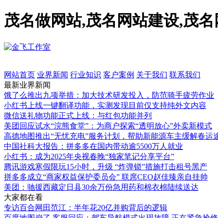
茂名做网站,茂名网站建设,茂
网站首页
业界新闻
行业知识
客户案例
关于我们
联系我们
最新业界新闻
饿了么推出九项举措：加大技术研发投入，防范骑手疲劳作业
小红书上线一键翻译功能，实测发现目前仅支持纯外文内容
微信送礼物功能正式上线：与红包功能并列
美团回应试水“浣熊食堂”：为商户探索“透明放心”外卖新模式
高德地图推出“无忧充电”服务计划，帮助新能源车主缓解春运
中国社科大报告：拼多多在国内带动逾5500万人就业
小红书：成为2025年央视春晚“独家笔记分享平台”
腾讯游戏寒假限玩15小时，升级 “炸弹锁”措施打击租号黑产
拼多多成立“商家权益保护委员会” 联席CEO赵佳臻亲自挂帅
美团：驰援西藏定日县30余万份急用药和棉衣棉陆续送达
大家都在看
专访百合网田范江：半年花20亿并购背后的逻辑
百度地图崩了 客服回应：驾车导航模式出现故障 正在紧急抢修