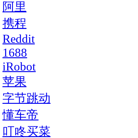
阿里
携程
Reddit
1688
iRobot
苹果
字节跳动
懂车帝
叮咚买菜