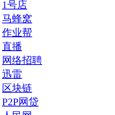
1号店
马蜂窝
作业帮
直播
网络招聘
迅雷
区块链
P2P网贷